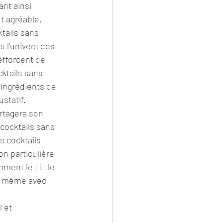
nt ainsi 
t agréable.
ktails sans 
 l'univers des 
fforcent de 
ktails sans 
'ingrédients de 
ustatif.
rtagera son 
cocktails sans 
s cocktails 
on particulière 
ment le Little 
s, même avec 
 et 