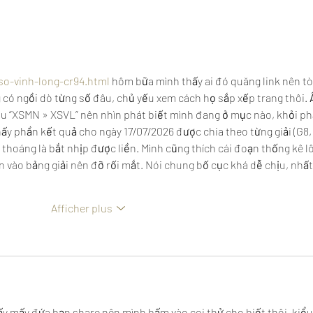
L' ART DE L'INFLUENCE PAR
PODC
MR CAMILLE
EST
so-vinh-long-cr94.html
 hôm bữa mình thấy ai đó quăng link nên tò
có ngồi dò từng số đâu, chủ yếu xem cách họ sắp xếp trang thôi. 
u “XSMN » XSVL” nên nhìn phát biết mình đang ở mục nào, khỏi phả
hấy phần kết quả cho ngày 17/07/2026 được chia theo từng giải (G8, 
thoáng là bắt nhịp được liền. Mình cũng thích cái đoạn thống kê lô
ẫn vào bảng giải nên đỡ rối mắt. Nói chung bố cục khá dễ chịu, nhất 
Afficher plus
ấy mấy đứa bạn share nên mình bấm vào coi thử cho biết thôi, kiểu