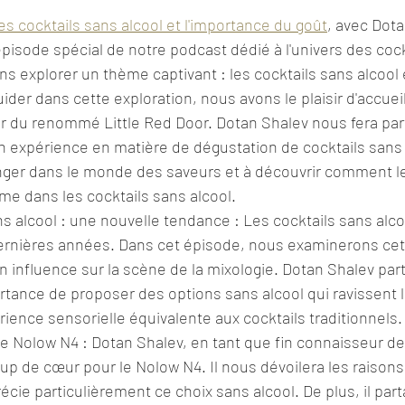
es cocktails sans alcool et l'importance du goût
, avec Dot
isode spécial de notre podcast dédié à l'univers des cockt
ns explorer un thème captivant : les cocktails sans alcool 
der dans cette exploration, nous avons le plaisir d'accueil
r du renommé Little Red Door. Dotan Shalev nous fera par
n expérience en matière de dégustation de cocktails sans 
me dans les cocktails sans alcool.
ns alcool : une nouvelle tendance : Les cocktails sans alco
dernières années. Dans cet épisode, nous examinerons ce
 influence sur la scène de la mixologie. Dotan Shalev par
rtance de proposer des options sans alcool qui ravissent le
rience sensorielle équivalente aux cocktails traditionnels.
le Nolow N4 : Dotan Shalev, en tant que fin connaisseur des
up de cœur pour le Nolow N4. Il nous dévoilera les raisons
récie particulièrement ce choix sans alcool. De plus, il part