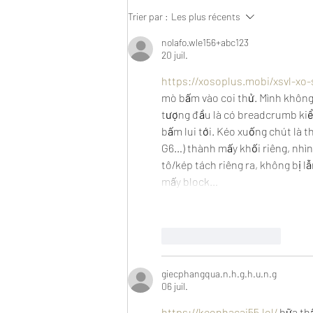
Trier par :
Les plus récents
nolafo.wle156+abc123
20 juil.
https://xosoplus.mobi/xsvl-xo-
mò bấm vào coi thử. Mình không 
tượng đầu là có breadcrumb kiể
bấm lui tới. Kéo xuống chút là t
G6…) thành mấy khối riêng, nhìn 
tô/kép tách riêng ra, không bị l
mấy block…
J'aime
Répondre
giecphangqua.n.h.g.h.u.n.g
06 juil.
https://keonhacai55.lol/
 bữa th