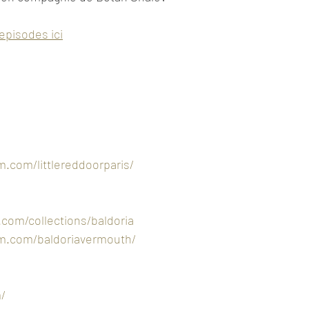
episodes ici
m.com/littlereddoorparis/
.com/collections/baldoria
am.com/baldoriavermouth/
m/