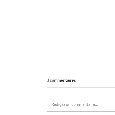
3 commentaires
Rédigez un commentaire...
TONIC OU GINGER BEER?