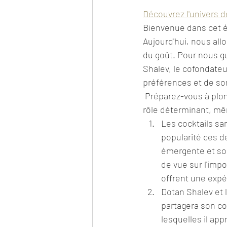
Découvrez l'univers d
Bienvenue dans cet ép
Aujourd'hui, nous allo
du goût. Pour nous gui
Shalev, le cofondateu
préférences et de so
 Préparez-vous à plonger dans le monde des saveurs et à découvrir comment le goût joue un 
rôle déterminant, mê
Les cocktails sa
popularité ces 
émergente et son
de vue sur l'impo
offrent une expé
Dotan Shalev et 
partagera son co
lesquelles il app