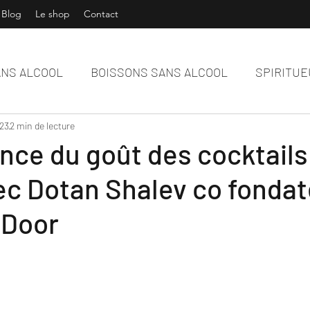
Blog
Le shop
Contact
ANS ALCOOL
BOISSONS SANS ALCOOL
SPIRITUE
023
AST
2 min de lecture
nce du goût des cocktails
ec Dotan Shalev co fondat
d Door