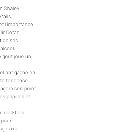
an Shalev
ails. 
et l'importance 
lir Dotan 
t de ses 
alcool.
ol ont gagné en 
tte tendance 
tagera son point 
s papilles et 
 cocktails, 
 pour 
agera sa 