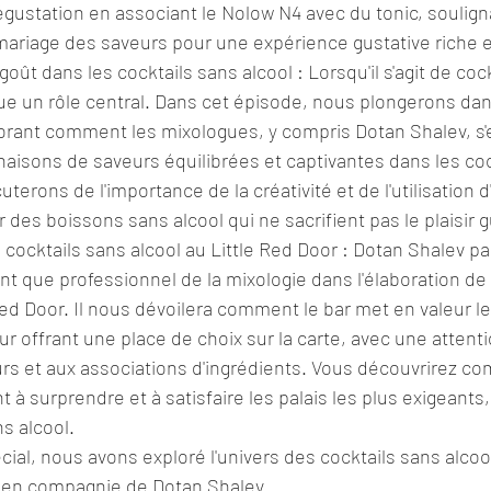
gustation en associant le Nolow N4 avec du tonic, souligna
mariage des saveurs pour une expérience gustative riche e
oût dans les cocktails sans alcool : Lorsqu'il s'agit de coc
oue un rôle central. Dans cet épisode, nous plongerons dans
orant comment les mixologues, y compris Dotan Shalev, s'e
aisons de saveurs équilibrées et captivantes dans les coc
uterons de l'importance de la créativité et de l'utilisation d
ir des boissons sans alcool qui ne sacrifient pas le plaisir g
 cocktails sans alcool au Little Red Door : Dotan Shalev pa
nt que professionnel de la mixologie dans l'élaboration de 
Red Door. Il nous dévoilera comment le bar met en valeur le
ur offrant une place de choix sur la carte, avec une attenti
rs et aux associations d'ingrédients. Vous découvrirez com
t à surprendre et à satisfaire les palais les plus exigeant
s alcool.
ial, nous avons exploré l'univers des cocktails sans alcool
, en compagnie de Dotan Shalev