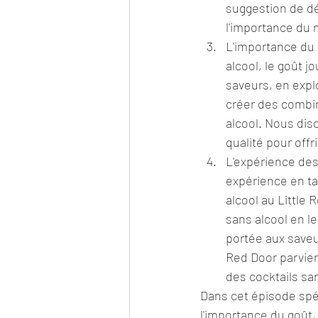
suggestion de dé
l'importance du 
L'importance du g
alcool, le goût j
saveurs, en expl
créer des combin
alcool. Nous disc
qualité pour offr
L'expérience des
expérience en ta
alcool au Little 
sans alcool en le
portée aux saveu
Red Door parvien
des cocktails san
Dans cet épisode spéc
l'importance du goût