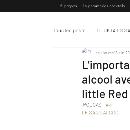
A propos
La gamme/les cocktails
Tous les posts
COCKTAILS S
ARTY
NOLOW
leguillaume
16 juin 2
PODC
L'importa
alcool av
little Re
 PODCAST 
#3
LE SANS ALCOOL