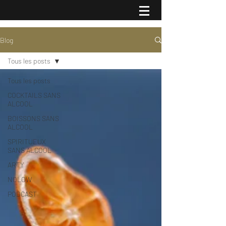
Blog
Tous les posts
Tous les posts
COCKTAILS SANS
ALCOOL
BOISSONS SANS
ALCOOL
SPIRITUEUX
SANS ALCOOL
ARTY
NOLOW
PODCAST