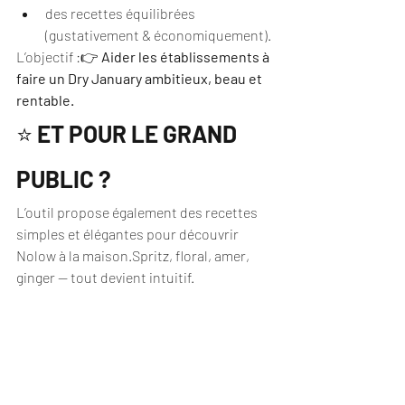
des recettes équilibrées 
(gustativement & économiquement).
L’objectif :👉 
Aider les établissements à 
faire un Dry January ambitieux, beau et 
rentable.
⭐ 
ET POUR LE GRAND 
PUBLIC ?
L’outil propose également des recettes 
simples et élégantes pour découvrir 
Nolow à la maison.Spritz, floral, amer, 
ginger — tout devient intuitif.
Parce que la créativité n’est pas réservée 
aux bars.
⭐ 
CE QUE L’IA NE 
REMPLACE PAS