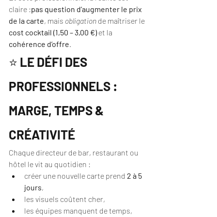
claire :
pas question d’augmenter le prix 
de la carte
, mais 
obligation
 de maîtriser le 
cost cocktail (1,50 – 3,00 €)
 et la 
cohérence d’offre
.
⭐ 
LE DÉFI DES 
PROFESSIONNELS : 
MARGE, TEMPS & 
CRÉATIVITÉ
Chaque directeur de bar, restaurant ou 
hôtel le vit au quotidien :
créer une nouvelle carte prend 
2 à 5 
jours
,
les visuels coûtent cher,
les équipes manquent de temps,