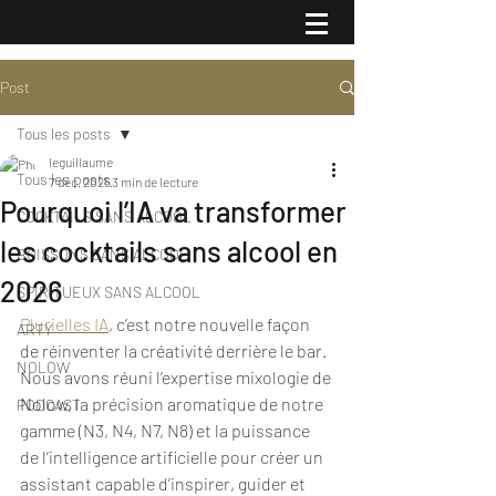
Post
Tous les posts
leguillaume
Tous les posts
7 déc. 2025
3 min de lecture
Pourquoi l’IA va transformer
COCKTAILS SANS ALCOOL
les cocktails sans alcool en
BOISSONS SANS ALCOOL
2026
SPIRITUEUX SANS ALCOOL
Plurielles IA
, c’est notre nouvelle façon 
ARTY
de réinventer la créativité derrière le bar. 
NOLOW
Nous avons réuni l’expertise mixologie de 
Nolow, la précision aromatique de notre 
PODCAST
gamme (N3, N4, N7, N8) et la puissance 
de l’intelligence artificielle pour créer un 
assistant capable d’inspirer, guider et 