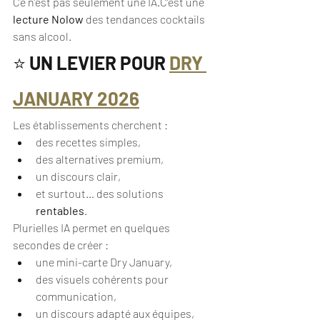
Ce n’est pas seulement une IA.C’est une 
lecture Nolow
 des tendances cocktails 
sans alcool.
⭐ 
UN LEVIER POUR 
DRY 
JANUARY 2026
Les établissements cherchent :
des recettes simples,
des alternatives premium,
un discours clair,
et surtout… des solutions 
rentables
.
Plurielles IA permet en quelques 
secondes de créer :
une mini-carte Dry January,
des visuels cohérents pour 
communication,
un discours adapté aux équipes,