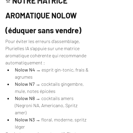
⭐ 
NOTRE MATRICE 
AROMATIQUE NOLOW 
(éduquer sans vendre)
Pour éviter les erreurs d’assemblage, 
Plurielles IA s’appuie sur une matrice 
aromatique cohérente qui recommande 
automatiquement :
Nolow N4
 → esprit gin-tonic, frais & 
agrumes
Nolow N7
 → cocktails gingembre, 
mule, notes épicées
Nolow N8
 → cocktails amers 
(Negroni NA, Americano, Spritz 
amer)
Nolow N3
 → floral, moderne, spritz 
léger