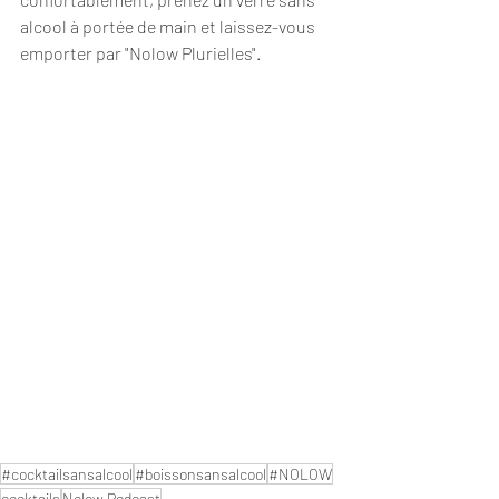
alcool à portée de main et laissez-vous 
emporter par "Nolow Plurielles".
#cocktailsansalcool
#boissonsansalcool
#NOLOW
cocktails
Nolow Podcast