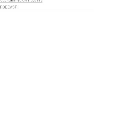
PODCAST
Posts récents
Voir tout