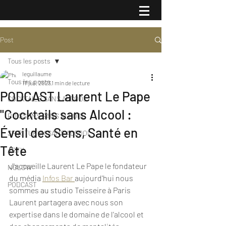
Post
Tous les posts
leguillaume
Tous les posts
17 juil. 2023
1 min de lecture
PODCAST Laurent Le Pape
COCKTAILS SANS ALCOOL
"Cocktails sans Alcool :
BOISSONS SANS ALCOOL
Éveil des Sens, Santé en
SPIRITUEUX SANS ALCOOL
Tête
ARTY
J'accueille Laurent Le Pape le fondateur 
NOLOW
du média 
Infos Bar 
aujourd'hui nous 
PODCAST
sommes au studio Teisseire à Paris   
Laurent partagera avec nous son 
expertise dans le domaine de l'alcool et 