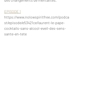
des changements de mentalités.
EPISODE 1
https://www.nolowspiritfree.com/podca
st/episode/e53421ce/laurent-le-pape-
cocktails-sans-alcool-eveil-des-sens-
sante-en-tete