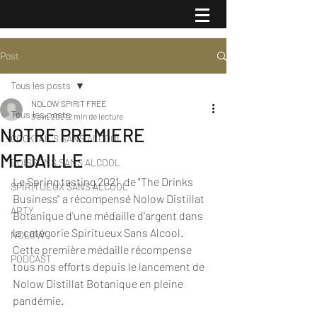
Post
Tous les posts
NOLOW SPIRIT FREE
Tous les posts
3 avr. 2021
2 min de lecture
NOTRE PREMIERE
COCKTAILS SANS ALCOOL
MEDAILLE
BOISSONS SANS ALCOOL
Le Spring tasting 2021  de "The Drinks 
SPIRITUEUX SANS ALCOOL
Business" a récompensé Nolow Distillat 
ARTY
Botanique d'une médaille d'argent dans 
la catégorie Spiritueux Sans Alcool.
NOLOW
Cette première médaille récompense 
PODCAST
tous nos efforts depuis le lancement de 
Nolow Distillat Botanique en pleine 
pandémie.