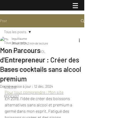
Post
Tous les posts
leguillaume
Tous les posts
28 avr. 2024
2 min de lecture
Mon Parcours
COCKTAILS SANS ALCOOL
d'Entrepreneur : Créer des
BOISSONS SANS ALCOOL
Bases cocktails sans alcool
SPIRITUEUX SANS ALCOOL
premium
ARTY
Dernière mise à jour :
12 déc. 2024
NOLOW
Pour tout comprendre : Mon site
PODCAST
En 2019, l'idée de créer des boissons 
alternatives sans alcool et premium a 
germé dans mon esprit. Fatigué des 
boissons sucrées et des sirops 