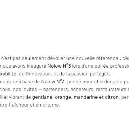
 n’est pas seulement dévoiler une nouvelle référence : c’e
 nous avons inauguré 
Nolow N°3
 lors d’une soirée profess
xabilité
, de l’innovation, et de la passion partagée.
ignature à base de 
Nolow N°3
, pensé pour être dégusté pu
drinks, nos invités — bartenders, acheteurs, restaurateurs 
llat vibrant de 
gentiane, orange, mandarine et citron
, pen
entre fraîcheur et amertume.