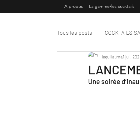
A propos
La gamme/les cocktails
Tous les posts
COCKTAILS S
ARTY
NOLOW
leguillaume
1 juil. 202
PODC
LANCEME
Une soirée d’inau