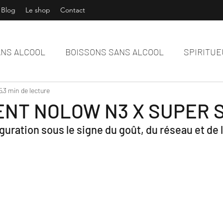
Blog
Le shop
Contact
ANS ALCOOL
BOISSONS SANS ALCOOL
SPIRITUE
5
AST
3 min de lecture
NT NOLOW N3 X SUPER 
guration sous le signe du goût, du réseau et de l